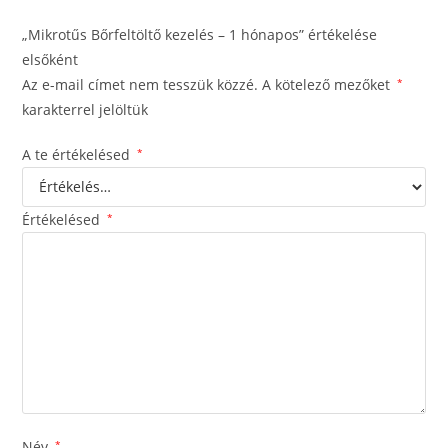
„Mikrotűs Bőrfeltöltő kezelés – 1 hónapos” értékelése
elsőként
Az e-mail címet nem tesszük közzé.
A kötelező mezőket
*
karakterrel jelöltük
A te értékelésed
*
Értékelésed
*
Név
*