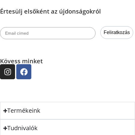
Értesülj elsőként az újdonságokról
Email címed
Feliratkozás
Kövess minket
Termékeink
Tudnivalók