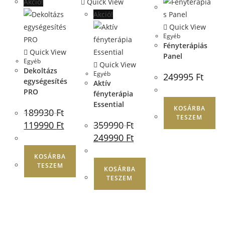
Akció!
Quick View
1
:
Countdown ends in:
0
01
:
00
Akció!
Quick View
Egyéb
Fényterápiás
A kedvezmény érvényesítéséhez oszd meg
Quick View
Panel
velünk a legnagyobb bőrproblémádat:
Egyéb
Quick View
Dekoltázs
Egyéb
249995
Ft
egységesítés
Aktív
Öregedés jelei
PRO
fényterápia
Essential
KOSÁRBA
189930
Ft
TESZEM
Pattanás utáni hegek, és pórusok
119990
Ft
359990
Ft
249990
Ft
KOSÁRBA
TESZEM
KOSÁRBA
TESZEM