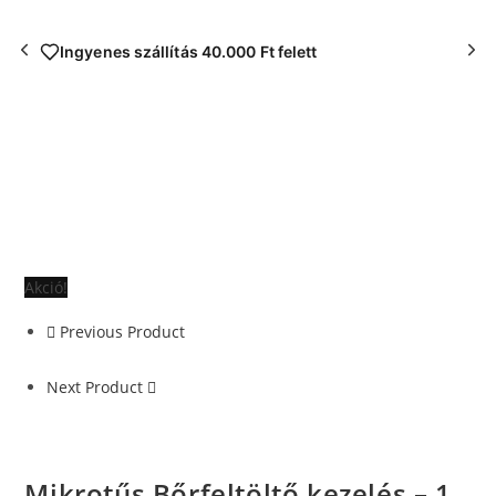
Ingyenes szállítás 40.000 Ft felett
Akció!
Previous Product
Next Product
Mikrotűs Bőrfeltöltő kezelés – 1