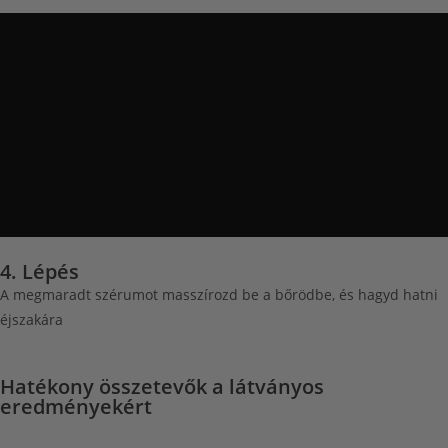
4. Lépés
A megmaradt szérumot masszírozd be a bőrödbe, és hagyd hatni
éjszakára
Hatékony összetevők a
látványos
eredményekért