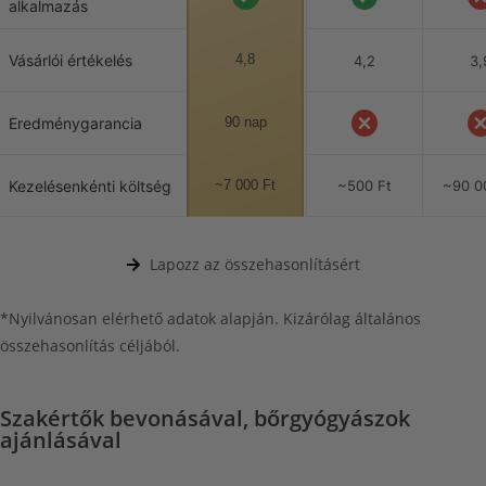
alkalmazás
Vásárlói értékelés
4,8
4,2
3,
Eredménygarancia
90 nap
Kezelésenkénti költség
~7 000 Ft
~500 Ft
~90 0
Lapozz az összehasonlításért
*Nyilvánosan elérhető adatok alapján. Kizárólag általános
összehasonlítás céljából.
Szakértők bevonásával,
bőrgyógyászok
ajánlásával