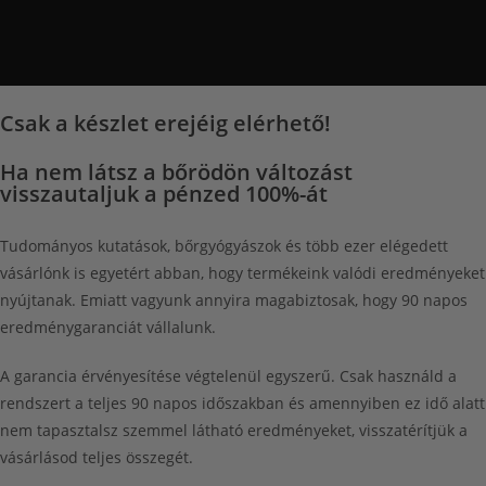
Csak a készlet erejéig elérhető!
Ha nem látsz a bőrödön változást
visszautaljuk a pénzed 100%-át
Tudományos kutatások, bőrgyógyászok és több ezer elégedett
vásárlónk is egyetért abban, hogy termékeink valódi eredményeket
nyújtanak. Emiatt vagyunk annyira magabiztosak, hogy 90 napos
eredménygaranciát vállalunk.
A garancia érvényesítése végtelenül egyszerű. Csak használd a
rendszert a teljes 90 napos időszakban és amennyiben ez idő alatt
nem tapasztalsz szemmel látható eredményeket, visszatérítjük a
vásárlásod teljes összegét.