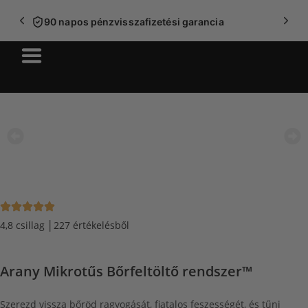
Ingyenes szállítás 40.000 Ft felett
4,8 csillag │227 értékelésből
Arany Mikrotűs Bőrfeltöltő rendszer™
Szerezd vissza bőröd ragyogását, fiatalos feszességét, és tűnj