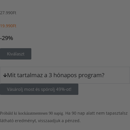
27.990Ft
19.990Ft
-29%
Kiválaszt
Mit tartalmaz a 3 hónapos program?
Vásárolj most és spórolj 49%-ot!
Ha 90 nap alatt nem tapasztalsz
Próbáld ki kockázatmentesen 90 napig.
látható eredményt, visszaadjuk a pénzed.