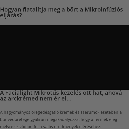
Hogyan fiatalítja meg a bőrt a
Mikroinfúziós
eljárás?
A Facialight Mikrotűs kezelés ott hat, ahová
az arckrémed nem ér el...
A hagyományos öregedésgátló krémek és szérumok esetében a
bőr védőrétege gyakran megakadályozza, hogy a termék elég
mélyre szívódjon fel a
valós eredmények eléréséhez.