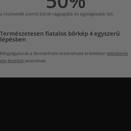
50
%
a résztvevők szerint bőrük ragyogóbb és egységesebb lett.
Természetesen fiatalos bőrkép
4 egyszerű
lépésben
Bőrgyógyászok a fenntartható eredmények érdekében
kéthetente
egy kezelést
javasolnak.