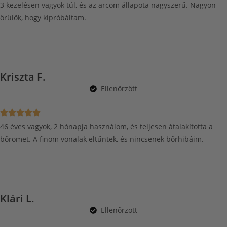
3 kezelésen vagyok túl, és az arcom állapota nagyszerű. Nagyon
örülök, hogy kipróbáltam.
Kriszta F.
Ellenőrzött
46 éves vagyok, 2 hónapja használom, és teljesen átalakította a
bőrömet. A finom vonalak eltűntek, és nincsenek bőrhibáim.
Klári L.
Ellenőrzött