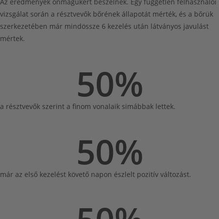
Az eredmények önmagukért beszélnek. Egy független felhasználói
vizsgálat során a résztvevők bőrének állapotát mérték, és a bőrük
szerkezetében már mindössze 6 kezelés után látványos javulást
mértek.
50
%
a résztvevők szerint a finom vonalaik simábbak lettek.
50
%
már az első kezelést követő napon észlelt pozitív változást.