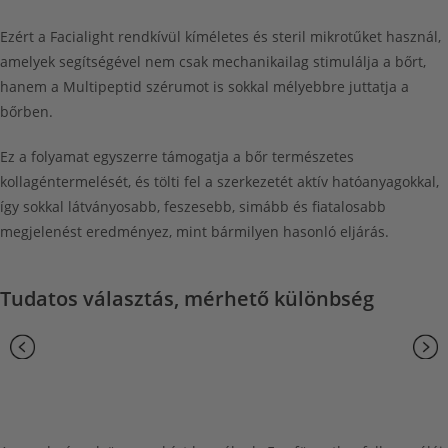
Ezért a Facialight rendkívül kíméletes és steril mikrotűket használ,
amelyek segítségével nem csak mechanikailag stimulálja a bőrt,
hanem a Multipeptid szérumot is sokkal mélyebbre juttatja a
bőrben.
Ez a folyamat egyszerre
támogatja a bőr természetes
kollagéntermelését,
és tölti fel a szerkezetét aktív hatóanyagokkal,
így sokkal látványosabb, feszesebb, simább és fiatalosabb
megjelenést eredményez, mint bármilyen hasonló eljárás.
Tudatos választás, mérhető különbség