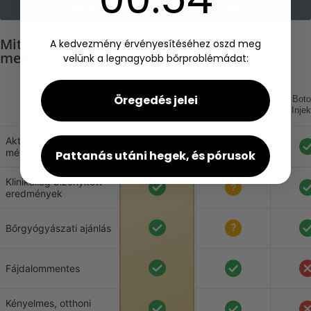
Részletes útmutató megtekintése
Mitől válik a Facialight a
Te tökéletes
A kedvezmény érvényesítéséhez oszd meg
megoldásoddá?
velünk a legnagyobb bőrproblémádat:
?
Öregedés jelei
FACIALIGHT
Ránctalanító
Boto
krémek
Injek
Aktív hatóanyagok
mélyre juttatása
Pattanás utáni hegek, és pórusok
Klinikailag bizonyított
eredmények
Bőrgyógyászati ajánlás
Fájdalommentes
Kényelmes, otthoni