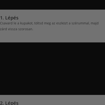
1. Lépés
Csavard le a kupakot, töltsd meg az eszközt a szérummal, majd
zárd vissza szorosan.
2. Lépés