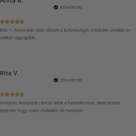
Anita B.
Ellenőrzött
Már 1. használat után láttam a különbséget. A bőröm simább és
sokkal ragyogóbb.
Rita V.
Ellenőrzött
Imádom, kevesebb ráncot látok a homlokomon. Nem értem
teljesen hogy miért működik, de hatásos!