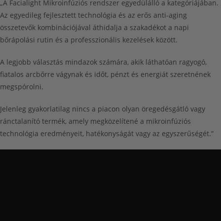
„A
Facialight Mikroinfúziós rendszer
egyedülálló a kategóriájában.
Az egyedileg fejlesztett technológia és az erős anti-aging
összetevők kombinációjával áthidalja a szakadékot a napi
bőrápolási rutin és a professzionális kezelések között.
A legjobb választás mindazok számára, akik láthatóan
ragyogó,
fiatalos arcbőrre
vágynak és
időt, pénzt és energiát szeretnének
megspórolni.
Jelenleg gyakorlatilag nincs a piacon olyan öregedésgátló vagy
ránctalanító termék, amely megközelítené a mikroinfúziós
technológia
eredményeit, hatékonyságát
vagy az egyszerűségét.”