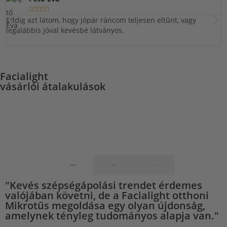





Eddig azt látom, hogy jópár ráncom teljesen eltűnt, vagy
I
legalábbis jóval kevésbé látványos.
s
Facialight
vásárlói átalakulások
"Kevés szépségápolási trendet érdemes
valójában követni, de a Facialight otthoni
Mikrotűs megoldása egy olyan újdonság,
amelynek tényleg tudományos alapja van."