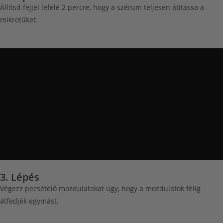
Állítsd fejjel lefelé 2 percre, hogy a szérum teljesen átitassa a
mikrotűket.
3. Lépés
Végezz pecsételő mozdulatokat úgy, hogy a mozdulatok félig
átfedjék egymást.