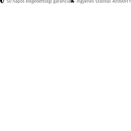
50 napos elégedettségi garancia
Ingyenes szállítás 40’000Ft f