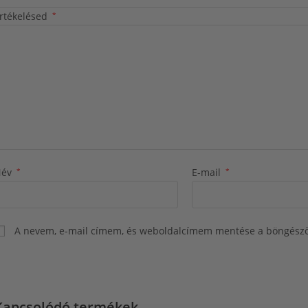
rtékelésed
*
Név
*
E-mail
*
A nevem, e-mail címem, és weboldalcímem mentése a böngész
Kapcsolódó termékek