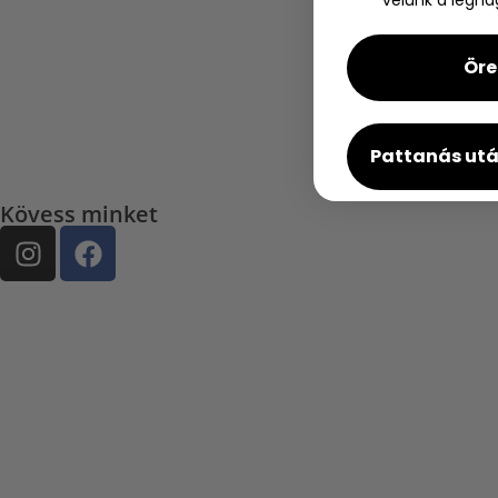
Öre
Pattanás utá
Kövess minket
Termékek
LED fényterápiás maszk
Professzionális panel
Fényterápiás matrac