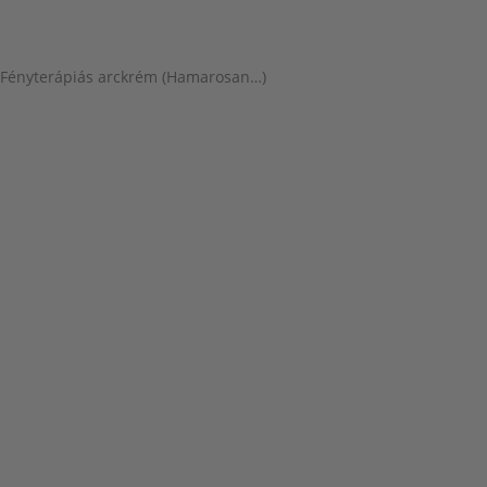
Mikrotű bőrfeltöltő kezelés
Fényterápiás arckrém (Hamarosan…)
Tudnivalók
Facialight blog
Fényterápia alapok
Szakértői konzultáció
Használati útmutatók
Facialight
Történetünk