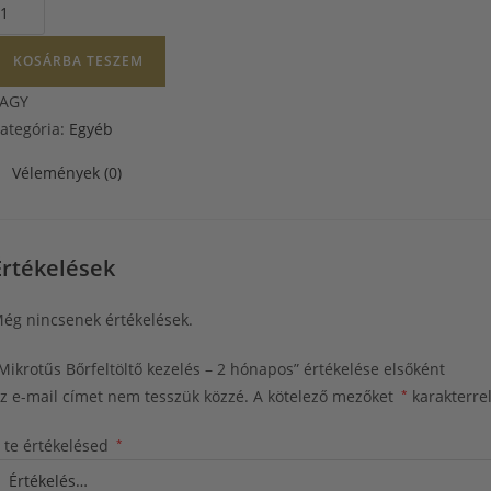
KOSÁRBA TESZEM
AGY
ategória:
Egyéb
Vélemények (0)
Értékelések
ég nincsenek értékelések.
Mikrotűs Bőrfeltöltő kezelés – 2 hónapos” értékelése elsőként
z e-mail címet nem tesszük közzé.
A kötelező mezőket
*
karakterrel
 te értékelésed
*