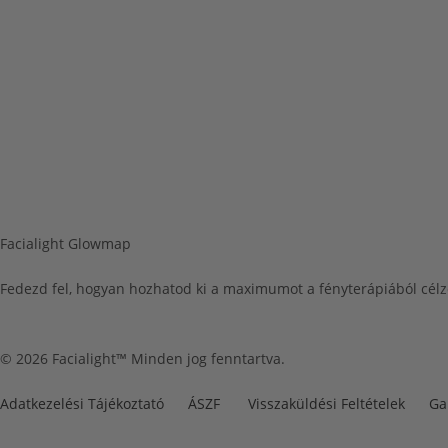
Kapcsolat
Gyakori kérdések
Csomagkövetés
Csere & visszaküldés
Facialight Glowmap
Fedezd fel, hogyan hozhatod ki a maximumot a fényterápiából célzo
© 2026 Facialight™ Minden jog fenntartva.
Adatkezelési Tájékoztató
ÁSZF
Visszaküldési Feltételek
Ga