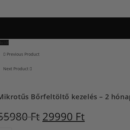
a
kció!
Previous Product
Next Product
Mikrotűs Bőrfeltöltő kezelés – 2 hón
55980
Ft
29990
Ft