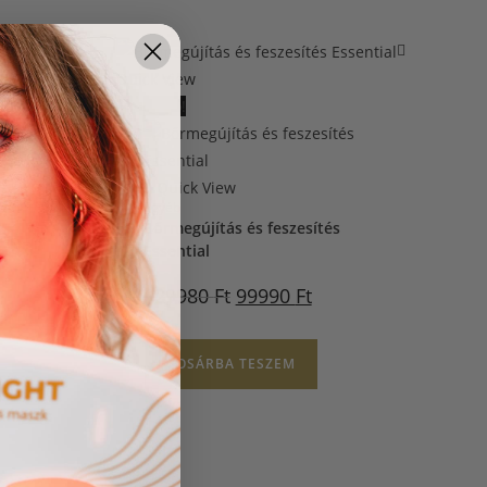
Quick
Quick View
Akció!
Quick View
és PRO
Egyéb
Bőrmegújítás és feszesítés
Ft
Essential
129980
Ft
99990
Ft
KOSÁRBA TESZEM