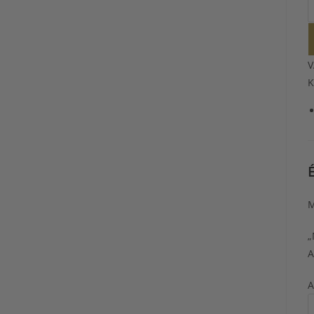
V
K
M
„
A
A