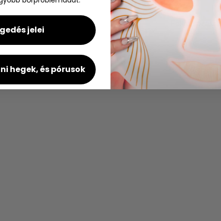
Email címed
Feliratkozás
gedés jelei
ni hegek, és pórusok