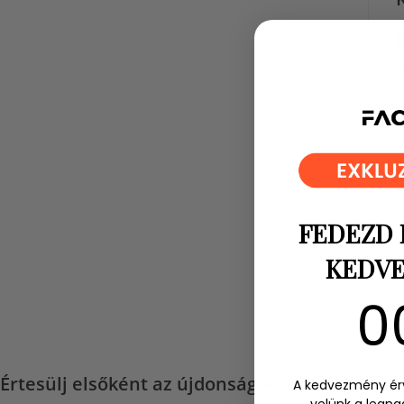
FEDEZD 
KEDVE
0
0
Értesülj elsőként az újdonságokról
A kedvezmény ér
velünk a legn