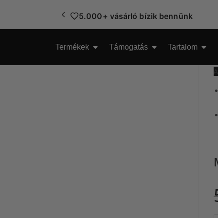
90 napos pénzvisszafizetési garanci
5.000+ vásárló bízik bennünk
Termékek
Támogatás
Tartalom
A