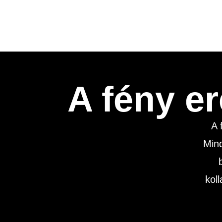
A fény er
A 
Mind
kol