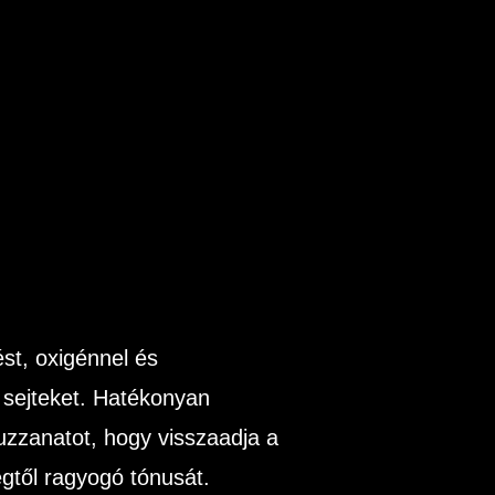
ést, oxigénnel és
a sejteket. Hatékonyan
 duzzanatot, hogy visszaadja a
gtől ragyogó tónusát.