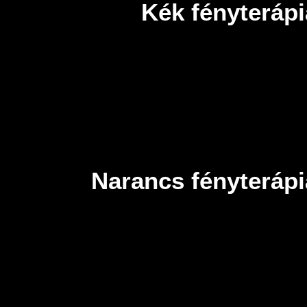
Kék fényteráp
Narancs fényteráp