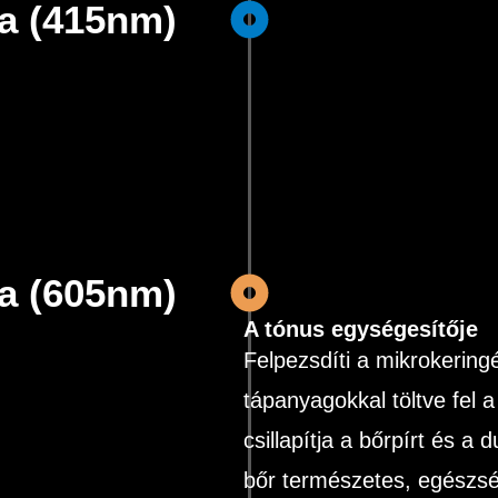
ia (415nm)
ia (605nm)
A tónus egységesítője
Felpezsdíti a mikrokering
tápanyagokkal töltve fel 
csillapítja a bőrpírt és a
bőr természetes, egészsé