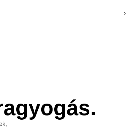
 ragyogás.
ek,