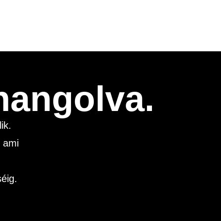
 hangolva.
ik.
, ami
,
éig.