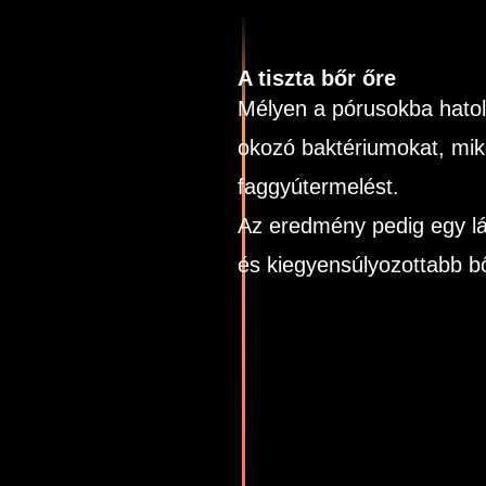
A tiszta bőr őre
Mélyen a pórusokba hatol
okozó baktériumokat, mik
faggyútermelést.
Az eredmény pedig egy lá
és kiegyensúlyozottabb b