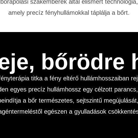
bőrápolási szakemberek által elismert technológia,
amely precíz fényhullámokkal táplálja a bőrt.
eje, bőrödre
fényterápia titka a fény eltérő hullámhosszaiban rejl
en egyes precíz hullámhossz egy célzott parancs
beindítja a bőr természetes, sejtszintű megújulását
lagéntermeléstől egészen a gyulladások csökkentés