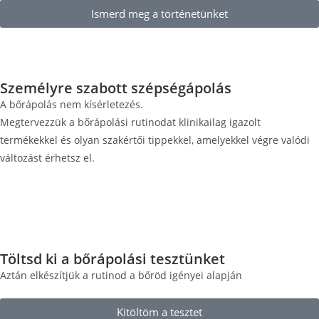
Ismerd meg a történetünket
Személyre szabott szépségápolás
A bőrápolás nem kísérletezés.
Megtervezzük a bőrápolási rutinodat klinikailag igazolt
termékekkel és olyan szakértői tippekkel, amelyekkel végre valódi
változást érhetsz el.
Töltsd ki a bőrápolási tesztünket
Aztán elkészítjük a rutinod a bőröd igényei alapján
Kitöltöm a tesztet