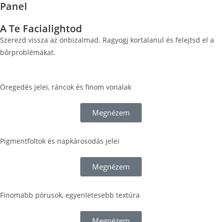
Panel
A Te Facialightod
Szerezd vissza az önbizalmad. Ragyogj kortalanul és felejtsd el a
bőrproblémákat.
Öregedés jelei, ráncok és finom vonalak
Megnézem
Pigmentfoltok és napkárosodás jelei
Megnézem
Finomabb pórusok, egyenletesebb textúra
Megnézem