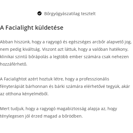
Bőrgyógyászatilag tesztelt
A Facialight küldetése
Abban hiszünk, hogy a ragyogó és egészséges arcbőr alapvető jog,
nem pedig kiváltság. Viszont azt láttuk, hogy a valóban hatékony,
klinikai szintű bőrápolás a legtöbb ember számára csak nehezen
hozzáférhető.
A Facialightot azért hoztuk létre, hogy a professzionális
fényterápiát bárhonnan és bárki számára elérhetővé tegyük, akár
az otthona kényelméből.
Mert tudjuk, hogy a ragyogó magabiztosság alapja az, hogy
ténylegesen jól érzed magad a bőrödben.