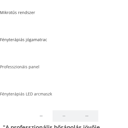
Mikrotűs rendszer
Fényterápiás jógamatrac
Professzionáis panel
Fényterápiás LED arcmaszk
"A professzionális bőrápolás jövője