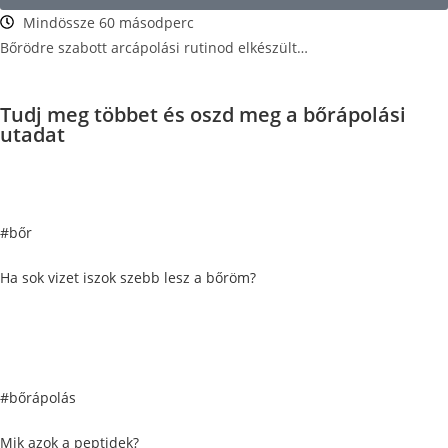
Mindössze 60 másodperc
Bőrödre szabott arcápolási rutinod elkészült…
Tudj meg többet és oszd meg a bőrápolási
utadat
#bőr
Ha sok vizet iszok szebb lesz a bőröm?
#bőrápolás
Mik azok a peptidek?