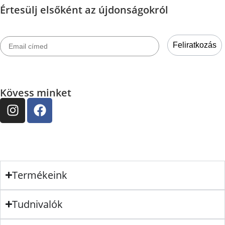
Értesülj elsőként az újdonságokról
Email címed
Feliratkozás
Kövess minket
Termékeink
Tudnivalók