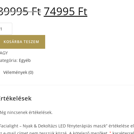
89995
Ft
74995
Ft
KOSÁRBA TESZEM
AGY
ategória:
Egyéb
Vélemények (0)
Értékelések
ég nincsenek értékelések.
Facialight – Nyak & Dekoltázs LED fényterápiás maszk” értékelése e
z e-mail címet nem tesszük közzé.
A kötelező mezőket
*
karakterrel