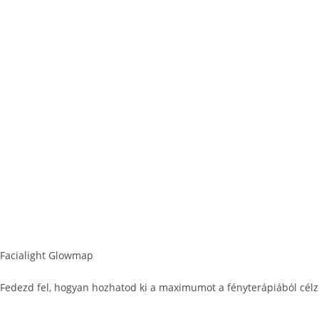
Facialight
Történetünk
Kapcsolat
Gyakori kérdések
Csomagkövetés
Csere & visszaküldés
Facialight Glowmap
Fedezd fel, hogyan hozhatod ki a maximumot a fényterápiából célzo