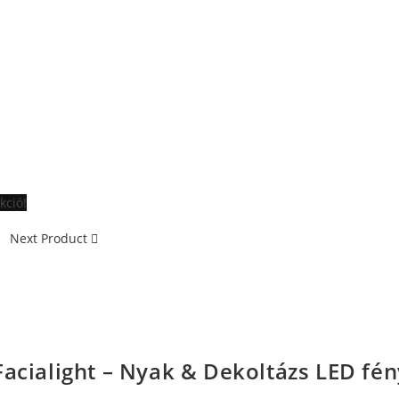
kció!
Next Product
Facialight – Nyak & Dekoltázs LED fé