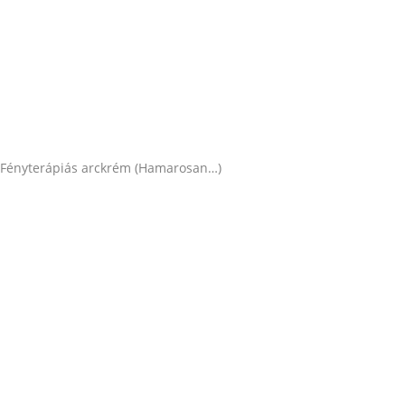
LED fényterápiás maszk
Professzionális panel
Fényterápiás matrac
Mikrotű bőrfeltöltő kezelés
Fényterápiás arckrém (Hamarosan…)
Tudnivalók
Facialight blog
Fényterápia alapok
Szakértői konzultáció
Használati útmutatók