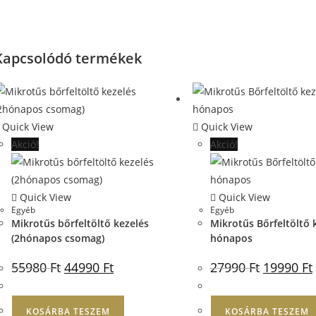
Kapcsolódó termékek
Quick View
Quick View
Akció!
Akció!
Quick View
Quick View
Egyéb
Egyéb
Mikrotűs bőrfeltöltő kezelés
Mikrotűs Bőrfeltöltő k
(2hónapos csomag)
hónapos
55980
Ft
44990
Ft
27990
Ft
19990
Ft
KOSÁRBA TESZEM
KOSÁRBA TESZEM