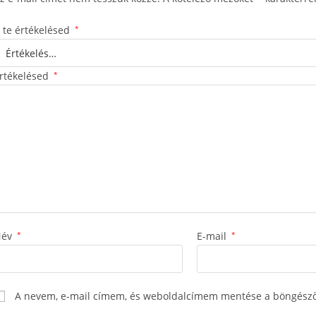
 te értékelésed
*
rtékelésed
*
Név
*
E-mail
*
A nevem, e-mail címem, és weboldalcímem mentése a böngész