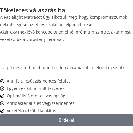
Tökéletes választás ha...
A Facialight Matracot úgy alkottuk meg, hogy kompromisszumok
nélkül segítse üzleti és szakmai céljaid elérését.
Akár egy meglévő koncepciót emelnél prémium szintre, akár most
vezeted be a vörösfény-terápiát.
…a pilates stúdiód dinamikus fényterápiával emelnéd új szintre.
Alul felül csúszásmentes felület
Egyedi és kifinomult tervezés
Optimális 6 mm-es vastagság
Antibakteriális és vegyszermentes
Vezeték nélküli kialakítás
Érdekel