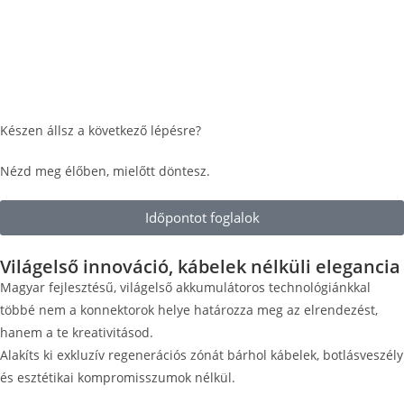
Készen állsz a következő lépésre?
Nézd meg élőben, mielőtt döntesz.
Időpontot foglalok
Világelső innováció, kábelek nélküli elegancia
Magyar fejlesztésű, világelső akkumulátoros technológiánkkal
többé nem a konnektorok helye határozza meg az elrendezést,
hanem a te kreativitásod.
Alakíts ki exkluzív regenerációs zónát bárhol kábelek, botlásveszély
és esztétikai kompromisszumok nélkül.