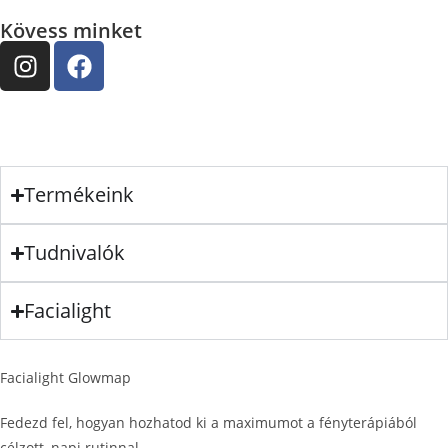
Kövess minket
Termékeink
Tudnivalók
Facialight
Facialight Glowmap
Fedezd fel, hogyan hozhatod ki a maximumot a fényterápiából
célzott, napi rutinnal.