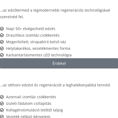
…az edzőtermed a legmodernebb regenerációs technológiával
szerelnéd fel.
Napi 50+ elvégezhető edzés
Drasztikus izomláz-csökkentés
Megerősített, strapabíró belső váz
Helytakarékos, vezetékmentes forma
Karbantartásmentes LED technológia
Érdekel
…az otthoni edzést és regenerációt a leghatékonyabbá tennéd.
Azonnali izomláz csökkentés
Izületi-fádalom csillapítás
Kollagénstimuláció tetőtől talpig
Vezeték nélküli kényelem