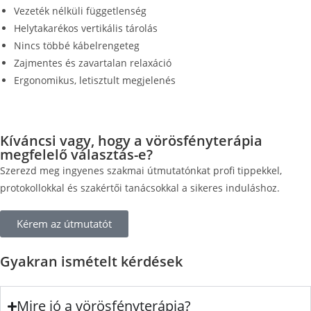
Vezeték nélküli függetlenség
Helytakarékos vertikális tárolás
Nincs többé kábelrengeteg
Zajmentes és zavartalan relaxáció
Ergonomikus, letisztult megjelenés
Kíváncsi vagy, hogy a vörösfényterápia
megfelelő választás-e?
Szerezd meg ingyenes szakmai útmutatónkat profi tippekkel,
protokollokkal és szakértői tanácsokkal a sikeres induláshoz.
Kérem az útmutatót
Gyakran ismételt kérdések
Mire jó a vörösfényterápia?