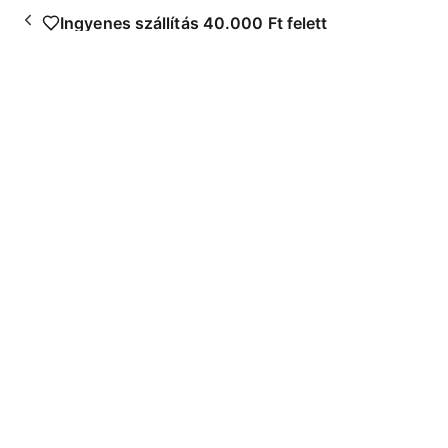
Skip
Ingyenes szállítás 40.000 Ft felett
to
content