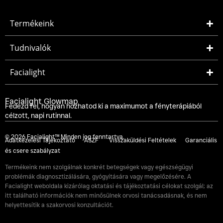
Termékeink
Tudnivalók
Facialight
Facialight Glowmap
Fedezd fel, hogyan hozhatod ki a maximumot a fényterápiából
célzott, napi rutinnal.
© 2026 Facialight™ Minden jog fenntartva.
Adatkezelési Tájékoztató
ÁSZF
Visszaküldési Feltételek
Garanciális
és csere szabályzat
Termékeink nem szolgálnak konkrét betegségek vagy egészségügyi
problémák diagnosztizálására, gyógyítására vagy megelőzésére. A
Facialight weboldala kizárólag oktatási és tájékoztatási célokat szolgál; az
itt található információk nem minősülnek orvosi tanácsadásnak, és nem
helyettesítik a szakorvosi konzultációt.