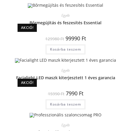
Egyéb
Bőrmegújítás és feszesítés Essential
AKCIÓ!
99990
Ft
129980
Ft
Kosárba teszem
Egyéb
Facialight LED maszk kiterjesztett 1 éves garancia
AKCIÓ!
7990
Ft
15990
Ft
Kosárba teszem
Egyéb