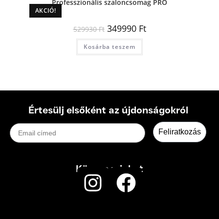
Professzionális szaloncsomag PRO
AKCIÓ!
349990
Ft
529930
Ft
Kosárba teszem
Értesülj elsőként az újdonságokról
Email címed
Feliratkozás
Kövess minket