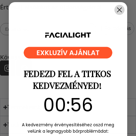
Értesülj elsőként az újdonságokról
Email címed
Feliratkozás
Kövess minket
FEDEZD FEL A TITKOS
KEDVEZMÉNYED!
0
:
Countdown ends in:
56
00
:
56
Termékeink
Tudnivalók
A kedvezmény érvényesítéséhez oszd meg
velünk a legnagyobb bőrproblémádat: