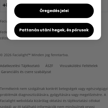
Facialight
Öregedés jelei
Facialight Glowmap
Pattanás utáni hegek, és pórusok
Fedezd fel, hogyan hozhatod ki a maximumot a fényterápiából
célzott, napi rutinnal.
© 2026 Facialight™ Minden jog fenntartva.
Adatkezelési Tájékoztató
ÁSZF
Visszaküldési Feltételek
Garanciális és csere szabályzat
Termékeink nem szolgálnak konkrét betegségek vagy egészségügyi
problémák diagnosztizálására, gyógyítására vagy megelőzésére. A
Facialight weboldala kizárólag oktatási és tájékoztatási célokat
szolgál; az itt található információk nem minősülnek orvosi