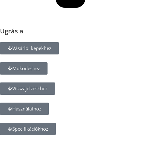
Ugrás a
Vásárlói képekhez
Működéshez
Visszajelzéskhez
Használathoz
Specifikációkhoz