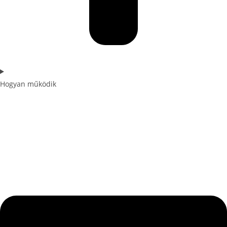
Hogyan működik
FEDEZD FEL A TITKOS
KEDVEZMÉNYED!