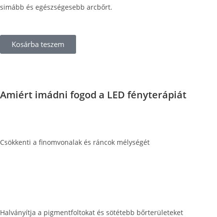
simább és egészségesebb arcbőrt.
Kosárba teszem
Amiért imádni fogod a LED fényterápiát
Csökkenti a finomvonalak és ráncok mélységét
Halványítja a pigmentfoltokat és sötétebb bőrterületeket