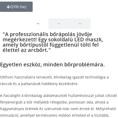
GYIK-hez
"A professzionális bőrápolás jövője
megérkezett! Egy sokoldalú LED maszk,
amely bőrtípustól függetlenül tölti fel
élettel az arcbőrt."
Egyetlen eszköz, minden bőrproblémára.
Otthoni használatra tervezett, klinikailag igazolt technológia a
ráncok és a pattanások hatékony kezelésére.
A Facialight 4 klinikailag alátámasztott hullámhosszal juttat célzott
fényenergiát a bőr mélyebb rétegeibe, pontosan oda, ahová a
hagyományos krémek és szérumok már nem érnek el. Mélyreható
stimuláció, amellyel természetes módon érheted el a tisztább,