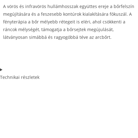
A vörös és infravörös hullámhosszak együttes ereje a bőrfelszín
megújítására és a feszesebb kontúrok kialakítására fókuszál. A
fényterápia a bőr mélyebb rétegeit is eléri, ahol csökkenti a
ráncok mélységét, támogatja a bőrsejtek megújulását,
látványosan simábbá és ragyogóbbá téve az arcbőrt.
Technikai részletek