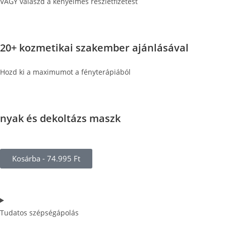
VAGY válaszd a kényelmes részletfizetést
20+ kozmetikai szakember ajánlásával
Hozd ki a maximumot a fényterápiából
nyak és dekoltázs maszk
Kosárba - 74.995 Ft
Tudatos szépségápolás