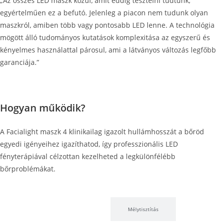
„Az összes LED maszk közül, amit eddig tesztelni tudtunk,
egyértelműen ez a befutó. Jelenleg a piacon nem tudunk olyan
maszkról, amiben több vagy pontosabb LED lenne. A technológia
mögött álló tudományos kutatások komplexitása az egyszerű és
kényelmes használattal párosul, ami a látványos változás legfőbb
garanciája.”
Hogyan működik?
A Facialight maszk 4 klinikailag igazolt hullámhosszát a bőröd
egyedi igényeihez igazíthatod, így professzionális LED
fényterápiával célzottan kezelheted a legkülönfélébb
bőrproblémákat.
Bőrfiatalítás
Mélytisztítás