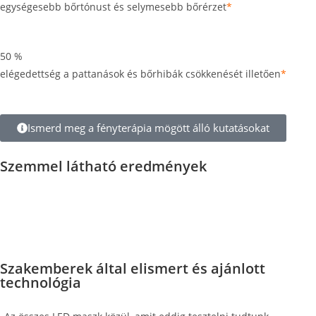
egységesebb bőrtónust és selymesebb bőrérzet
*
50
%
elégedettség a pattanások és bőrhibák csökkenését illetően
*
Ismerd meg a fényterápia mögött álló kutatásokat
Szemmel látható eredmények
Szakemberek által elismert és ajánlott
technológia