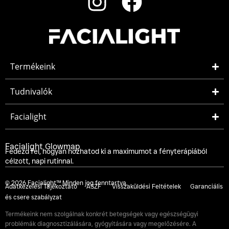
Termékeink
Tudnivalók
Facialight
Facialight Glowmap
Fedezd fel, hogyan hozhatod ki a maximumot a fényterápiából
célzott, napi rutinnal.
© 2026 Facialight™ Minden jog fenntartva.
Adatkezelési Tájékoztató
ÁSZF
Visszaküldési Feltételek
Garanciális
és csere szabályzat
Termékeink nem szolgálnak konkrét betegségek vagy egészségügyi
problémák diagnosztizálására, gyógyítására vagy megelőzésére. A