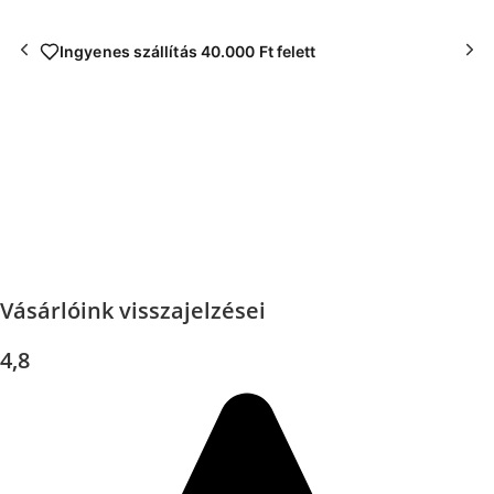
5.000+ vásárló bízik bennünk
Vásárlóink visszajelzései
4,8