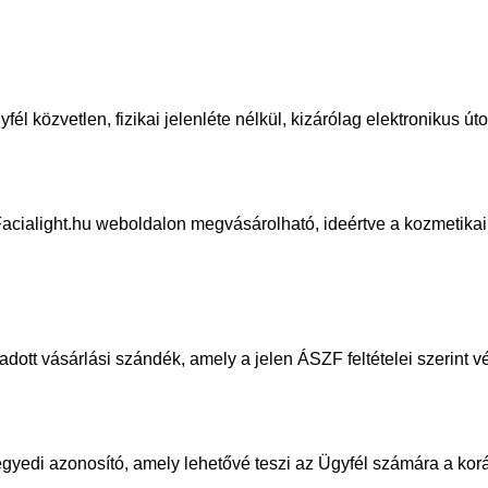
él közvetlen, fizikai jelenléte nélkül,
kizárólag elektronikus út
Facialight.hu weboldalon megvásárol
ható, ideértve a kozmetika
eadott vásárlási szándék, amely a jelen
ÁSZF feltételei szerint v
 egyedi azonosító, amely lehetővé teszi az
Ügyfél számára a kor