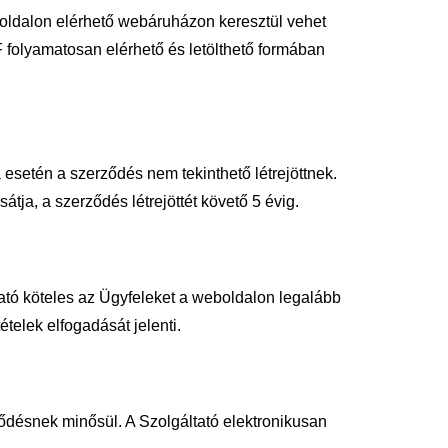
boldalon elérhető webáruházon keresztül vehet
folyamatosan elérhető és letölthető formában
 esetén a szerződés nem tekinthető létrejöttnek.
átja, a szerződés létrejöttét követő 5 évig.
ató köteles az Ügyfeleket a weboldalon legalább
tételek elfogadását jelenti.
ződésnek minősül. A Szolgáltató elektronikusan