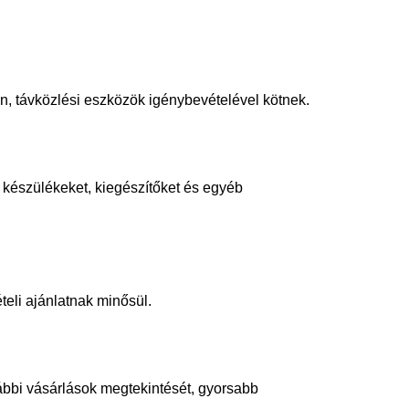
on, távközlési eszközök igénybevételével kötnek.
i készülékeket, kiegészítőket és egyéb
ételi ajánlatnak minősül.
ábbi vásárlások megtekintését, gyorsabb