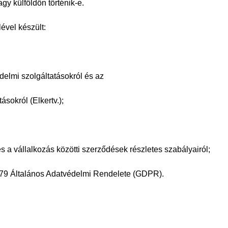
gy külföldön történik-e.
ével készült:
edelmi szolgáltatásokról és az
sokról (Elkertv.);
s a vállalkozás közötti szer
ződések részletes szabályairól;
679 Általános Adatvédelmi
Rendelete (GDPR).