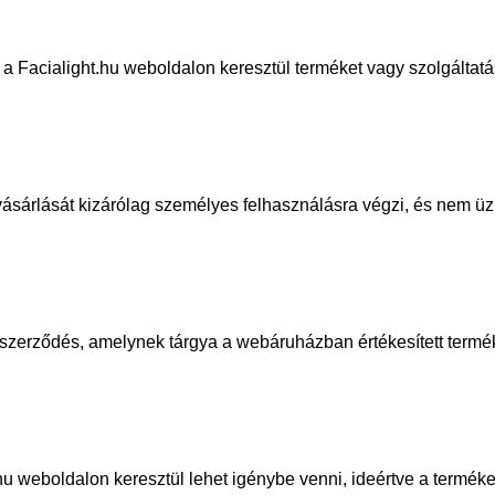
 a Facialight.hu weboldalon keresztül
terméket vagy szolgáltatá
ásárlását kizárólag személyes felhaszná
lásra végzi, és nem ü
an szerződés, amelynek tárgya a webáru
házban értékesített termé
.hu weboldalon keresztül lehet igénybe
venni, ideértve a termék