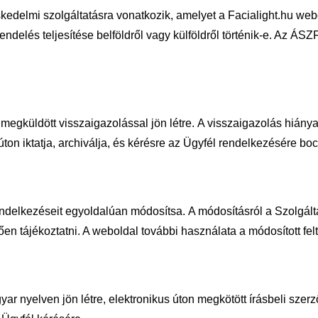
kedelmi szolgáltatásra vonatkozik, ame
lyet a Facialight.hu we
endelés teljesítése belföldről vagy külföldről történik-e. Az
ÁSZF 
 megküldött visszaigazolással jön létre.
A visszaigazolás hiánya
ton iktatja, archiválja, és kérésre az Ügyfél rendelke
zésére bocs
rendelkezéseit egyoldalúan módosítsa.
A módosításról a Szolgált
en tájékoztatni. A weboldal további használata a
módosított fel
yar nyelven jön létre, elektronikus
úton megkötött írásbeli szer