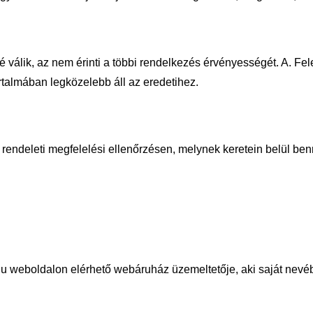
válik, az nem érinti a többi rendelkezés
érvényességét. A. Fel
artalmában legközelebb áll az eredetihez.
 rendeleti megfelelési ellenőrzésen, mely
nek keretein belül be
.hu weboldalon elérhető webáruház
üzemeltetője, aki saját nevé