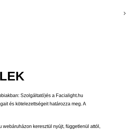
ELEK
bbiakban: Szolgáltató)és a Facialight.hu
ogait és kötelezettségeit határozza meg. A
u webáruházon keresztül nyújt, függetlenül attól,