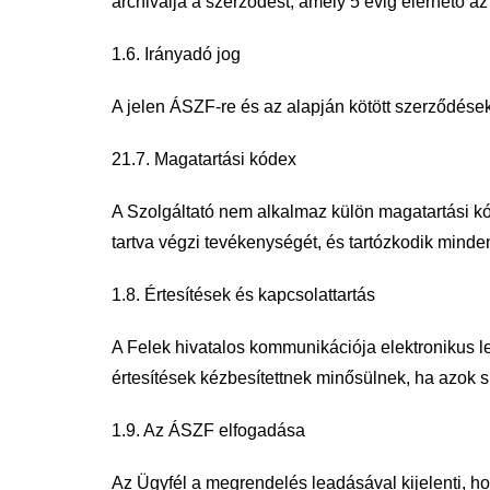
archiválja
a szerződést, amely 5 évig elérhető az
1.6. Irányadó jog
A jelen ÁSZF-re és az alapján kötött szerződése
2
1.7. Magatartási kódex
A Szolgáltató nem alkalmaz külön magatartási k
tartva végzi
tevékenységét, és tartózkodik minden
1.8. Értesítések és kapcsolattartás
A Felek hivatalos kommunikációja elektronikus le
értesítések
kézbesítettnek minősülnek, ha azok s
1.9. Az ÁSZF elfogadása
Az Ügyfél a megrendelés leadásával kijelenti, h