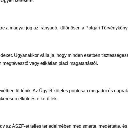
 Ügyfél kérésére.
kre a magyar jog az irányadó, különösen
a Polgári Törvénykönyv
ódexet. Ugyanakkor vállalja, hogy
minden esetben tisztességese
 megtévesztő vagy etikátlan piaci magatartástól.
vélben történik. Az Ügyfél köteles
pontosan megadni és naprakés
ikeresen elküldésre kerültek.
ogy az ÁSZF-et teljes terjedelmében
megismerte, megértette, és 