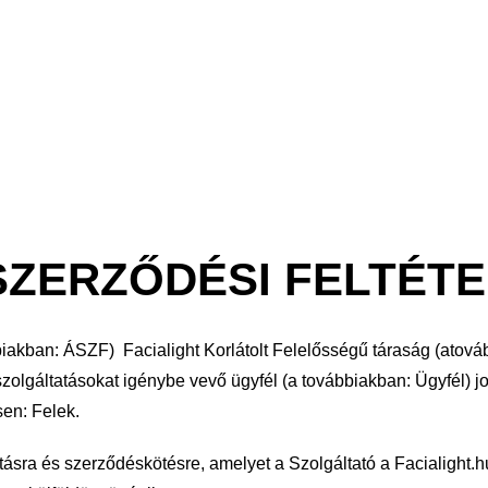
SZERZŐDÉSI FELTÉT
bbiakban: ÁSZF) Facialight Korlátolt Felelősségű táraság
(atová
szolgáltatásokat igénybe vevő ügyfél (a továbbiakban: Ügyfél)
j
sen: Felek.
tásra és szerződéskötésre, amelyet a
Szolgáltató a Facialight.h