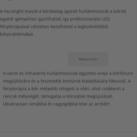
A Facialight maszk 4 klinikailag igazolt hullámhosszát a bőröd
egyedi igényeihez igazíthatod, így professzionális LED
fényterápiával célzottan kezelheted a legkülönfélébb
bőrproblémákat.
Bőrfiatalítás
Mélytisztítás
A vörös és infravörös hullámhosszak együttes ereje a bőrfelszín
megújítására és a feszesebb kontúrok kialakítására fókuszál. A
fényterápia a bőr mélyebb rétegeit is eléri, ahol csökkenti a
ráncok mélységét, támogatja a bőrsejtek megújulását,
látványosan simábbá és ragyogóbbá téve az arcbőrt.