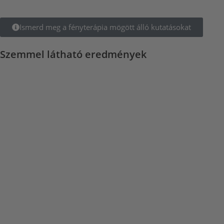
Ismerd meg a fényterápia mögött álló kutatásokat
Szemmel látható eredmények