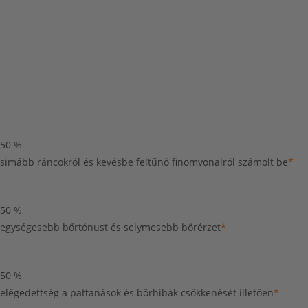
50
%
simább ráncokról és kevésbe feltűnő finomvonalról számolt be
*
50
%
egységesebb bőrtónust és selymesebb bőrérzet
*
50
%
elégedettség a pattanások és bőrhibák csökkenését illetően
*