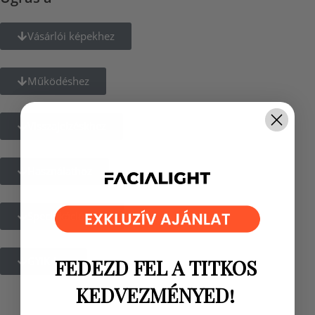
Vásárlói képekhez
Működéshez
Visszajelzéskhez
Használathoz
Specifikációkhoz
GYIK-hez
FEDEZD FEL A TITKOS
KEDVEZMÉNYED!