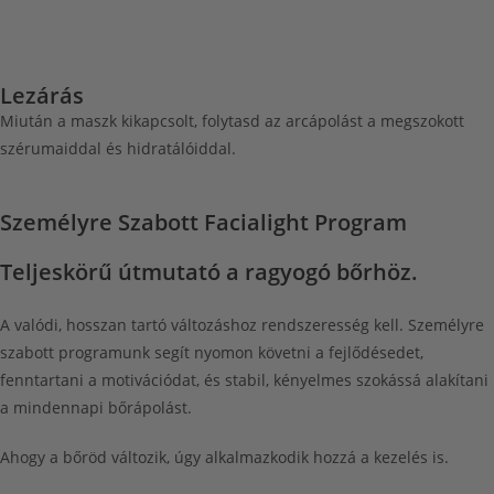
Lezárás
Miután a maszk kikapcsolt, folytasd az arcápolást a megszokott
szérumaiddal és hidratálóiddal.
Személyre Szabott Facialight Program
Teljeskörű útmutató a ragyogó bőrhöz.
A valódi, hosszan tartó változáshoz rendszeresség kell. Személyre
szabott programunk segít nyomon követni a fejlődésedet,
fenntartani a motivációdat, és stabil, kényelmes szokássá alakítani
a mindennapi bőrápolást.
Ahogy a bőröd változik, úgy alkalmazkodik hozzá a kezelés is.