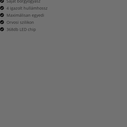
Saját bőrgyógyász
4 igazolt hullámhossz
Maximálisan egyedi
Orvosi szilikon
368db LED chip